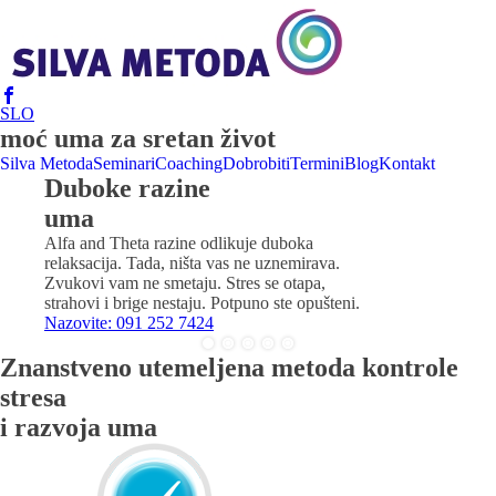
SLO
moć uma za sretan život
Silva Metoda
Seminari
Coaching
Dobrobiti
Termini
Blog
Kontakt
Duboke razine
Akademija za
Superiorna
Osnažite se
Harmonija
uma
mentore i trenere
intuicija
Aktivirajte svoj neiscrpni
Poboljšajte svoju vještinu komunikacije i
unutrašnji izvor snage i motivacije!
stvarajte skladne obiteljske i međuljudske
Alfa and Theta razine odlikuje duboka
Početak na proljeće 2022. godine, informacije možete
Pomoću Silva metode naučit ćete kako se pouzdati u
Jasno se fokusirajte na svoje ciljeve.
odnose.
relaksacija. Tada, ništa vas ne uznemirava.
dobiti na email info@silva-metoda.com
svoju intuiciju.
Nazovite: 091 252 7424
Nazovite: 091 252 7424
Zvukovi vam ne smetaju. Stres se otapa,
Email kontakt
Vaša kreativnost će procvjetati.
strahovi i brige nestaju. Potpuno ste opušteni.
Nazovite: 091 252 7424
Nazovite: 091 252 7424
Znanstveno utemeljena metoda kontrole
stresa
i razvoja uma