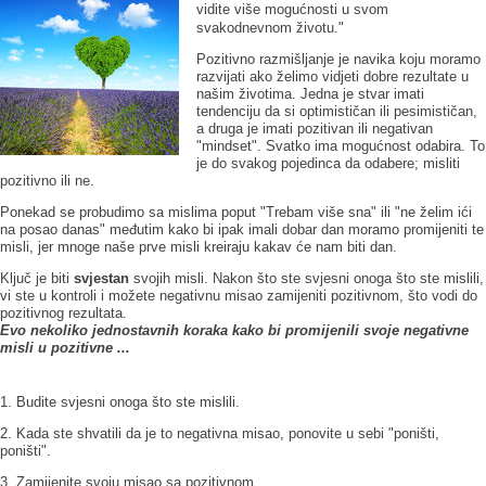
vidite više mogućnosti u svom
svakodnevnom životu."
Pozitivno razmišljanje je navika koju moramo
razvijati ako želimo vidjeti dobre rezultate u
našim životima. Jedna je stvar imati
tendenciju da si optimističan ili pesimističan,
a druga je imati pozitivan ili negativan
"mindset". Svatko ima mogućnost odabira. To
je do svakog pojedinca da odabere; misliti
pozitivno ili ne.
Ponekad se probudimo sa mislima poput "Trebam više sna" ili "ne želim ići
na posao danas" međutim kako bi ipak imali dobar dan moramo promijeniti te
misli, jer mnoge naše prve misli kreiraju kakav će nam biti dan.
Ključ je biti
svjestan
svojih misli. Nakon što ste svjesni onoga što ste mislili,
vi ste u kontroli i možete negativnu misao zamijeniti pozitivnom, što vodi do
pozitivnog rezultata.
Evo nekoliko jednostavnih koraka kako bi promijenili svoje negativne
misli u pozitivne ...
1. Budite svjesni onoga što ste mislili.
2. Kada ste shvatili da je to negativna misao, ponovite u sebi "poništi,
poništi".
3. Zamijenite svoju misao sa pozitivnom.