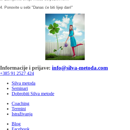
4. Ponovite u sebi "Danas će biti lijep dan!"
Informacije i prijave:
info@silva-metoda.com
+385 91 2527 424
Silva metoda
Seminari
Dobrobiti Silva metode
Coaching
Termini
Istraživanja
Blog
Facebook