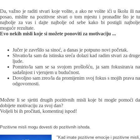
Da, važno je raditi stvari koje volite, a ako ne volite ići u školu ili na
posao, mislite na pozitivne stvari o tom mjestu i pronađite što je tu
najbolje za vas i dajte najbolje od sebe kako bi postigli najbolje
moguće rezultate.
Evo nekih misli koje si možete ponoviti za motivaciju ...
Jučer je završilo sa sinoć, a danas je potpuno novi početak.
Shvatio/la sam da istinska sreća dolazi kad radim stvari za druge
ljude.
Pomirio/la sam se sa svojom prošlošću,
ja sam fokusiran/a n
sadašnjost i vjerujem u budućnost.
Dovoljno sam zreo/la da promijenim svoj fokus s mojih prava na
odgovornosti.
Možete li se sjetiti drugih pozitivnih misli koje bi mogle pomoći da
dobijete motivaciju za svoj dan?
Voljeli bi ih pročitati,
k
omentiraj ispod!
Pozitivne misli mogu dovesti do pozitivnih ishoda.
"Kad imate pozitivne emocije i pozitivne misli,