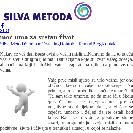
SLO
moć uma za sretan život
Silva Metoda
Seminari
Coaching
Dobrobiti
Termini
Blog
Kontakt
Kakav će vaš dan ispast ovisi o vašim mislima.
Naravno da na to utječ
vaši susreti s drugim ljudima ili situacijama koje su izvan vašeg dosega,
ali način na koji ih doživljavate i reagirati na njih ima puno veze s
vama.
Vaše prve misli ujutro su vrlo važne, jer one
obično kreiraju vaše raspoloženje. Na
primjer, ako se probudite i počnete razmišljati
"Ja sam tako umoran, ne da mise ići u školu
/posao" onda će najvjerojatnije privući
negativne stvari tijekom dana, a vi ćete se
osjećati umorno i željeti da ste ostali kod
kuće. Radi se o viđenje pozitivne strane
stvari, reprogramirajte svoje misli da budu
pozitivne, živite i uživajte u trenutku i situaciji u kojoj se nalazite.