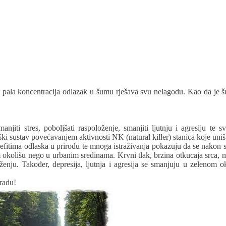
 je pala koncentracija odlazak u šumu rješava svu nelagodu. Kao da je 
iti stres, poboljšati raspoloženje, smanjiti ljutnju i agresiju te 
i sustav povećavanjem aktivnosti NK (natural killer) stanica koje uništ
itima odlaska u prirodu te mnoga istraživanja pokazuju da se nakon sit
 okolišu nego u urbanim sredinama. Krvni tlak, brzina otkucaja srca, m
nju. Također, depresija, ljutnja i agresija se smanjuju u zelenom o
radu!