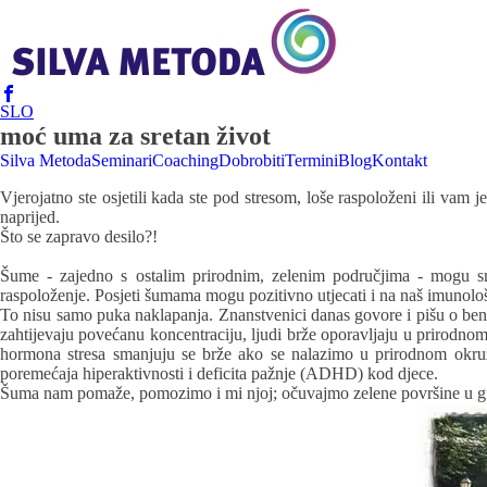
SLO
moć uma za sretan život
Silva Metoda
Seminari
Coaching
Dobrobiti
Termini
Blog
Kontakt
Vjerojatno ste osjetili kada ste pod stresom, loše raspoloženi ili vam
naprijed.
Što se zapravo desilo?!
Šume - zajedno s ostalim prirodnim, zelenim područjima - mogu smanj
raspoloženje. Posjeti šumama mogu pozitivno utjecati i na naš imunološk
To nisu samo puka naklapanja. Znanstvenici danas govore i pišu o benef
zahtijevaju povećanu koncentraciju, ljudi brže oporavljaju u prirodnom
hormona stresa smanjuju se brže ako se nalazimo u prirodnom okruže
poremećaja hiperaktivnosti i deficita pažnje (ADHD) kod djece.
Šuma nam pomaže, pomozimo i mi njoj; očuvajmo zelene površine u g