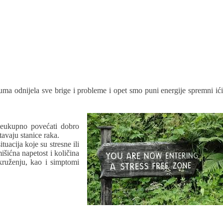
šuma odnijela sve brige i probleme i opet smo puni energije spremni ići
sveukupno povećati dobro
avaju stanice raka.
uacija koje su stresne ili
išićna napetost i količina
kruženju, kao i simptomi