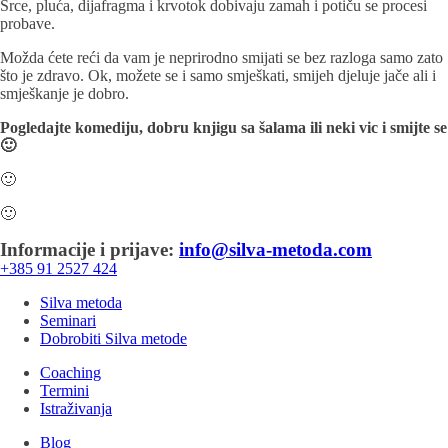
Srce, pluća, dijafragma i krvotok dobivaju zamah i potiču se procesi
probave.
Možda ćete reći da vam je neprirodno smijati se bez razloga samo zato
što je zdravo. Ok, možete se i samo smješkati, smijeh djeluje jače ali i
smješkanje je dobro.
Pogledajte komediju, dobru knjigu sa šalama ili neki vic i smijte se
🙂
🙂
🙂
Informacije i prijave:
info@silva-metoda.com
+385 91 2527 424
Silva metoda
Seminari
Dobrobiti Silva metode
Coaching
Termini
Istraživanja
Blog