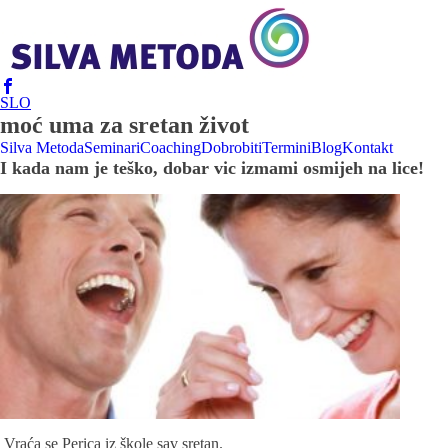
SLO
moć uma za sretan život
Silva Metoda
Seminari
Coaching
Dobrobiti
Termini
Blog
Kontakt
I kada nam je teško, dobar vic izmami osmijeh na lice!
Vraća se Perica iz škole sav sretan.