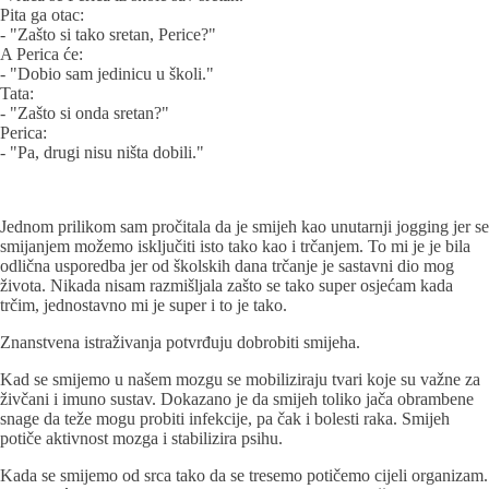
Pita ga otac:
- "Zašto si tako sretan, Perice?"
A Perica će:
- "Dobio sam jedinicu u školi."
Tata:
- "Zašto si onda sretan?"
Perica:
- "Pa, drugi nisu ništa dobili."
Jednom prilikom sam pročitala da je smijeh kao unutarnji jogging jer se
smijanjem možemo isključiti isto tako kao i trčanjem. To mi je je bila
odlična usporedba jer od školskih dana trčanje je sastavni dio mog
života. Nikada nisam razmišljala zašto se tako super osjećam kada
trčim, jednostavno mi je super i to je tako.
Znanstvena istraživanja potvrđuju dobrobiti smijeha.
Kad se smijemo u našem mozgu se mobiliziraju tvari koje su važne za
živčani i imuno sustav. Dokazano je da smijeh toliko jača obrambene
snage da teže mogu probiti infekcije, pa čak i bolesti raka. Smijeh
potiče aktivnost mozga i stabilizira psihu.
Kada se smijemo od srca tako da se tresemo potičemo cijeli organizam.