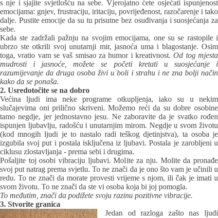
s nje i sjajite svjetlošću na sebe. Vjerojatno ćete osjećati ispunjenost
emocijama: gnjev, frustraciju, iritaciju, povrijeđenost, razočarenje i tako
dalje. Pustite emocije da su tu prisutne bez osuđivanja i suosjećanja za
sebe.
Kada ste zadržali pažnju na svojim emocijama, one su se rastopile i
ubrzo ste otkrili svoj ​​unutarnji mir, jasnoća uma i blagostanje. Osim
toga, vratio vam se vaš smisao za humor i kreativnost.
Od tog mjest
mudrosti i jasnoće, možete se početi kretati u suosjećanje i
razumijevanje da druga osoba živi u boli i strahu i ne zna bolji način
kako da se ponaša.
2. Usredotočite se na dobro
Većina ljudi ima neke programe otkupljenja, iako su u nekim
slučajevima oni prilično skriveni. Možemo reći da su dobre osobine
tamo negdje, jer jednostavno jesu. Ne zaboravite da je svatko rođen
ispunjen ljubavlju, radošću i unutarnjim mirom. Negdje u svom životu
(kod mnogih ljudi je to nastalo radi teškog djetinjstva), ta osoba je
izgubila svoj ​​put i postala isključena iz ljubavi. Postala je zarobljeni u
ciklusu zlostavljanja - prema sebi i drugima.
Pošaljite toj osobi vibraciju ljubavi. Molite za nju. Molite da pronađe
svoj ​​put natrag prema svjetlu. To ne znači da je ono što vam je učinili u
redu. To ne znači da morate provesti vrijeme s njom, ili čak je imati u
svom životu. To ne znači da ste vi osoba koja bi joj pomogla.
To međutim, znači da podižete svoju razinu pozitivne vibracije.
3. Stvorite granica
Jedan od razloga zašto nas ljudi