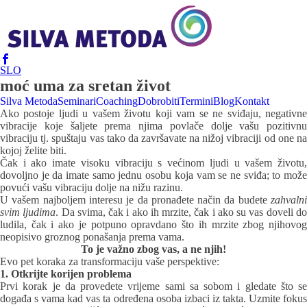
SLO
moć uma za sretan život
Silva Metoda
Seminari
Coaching
Dobrobiti
Termini
Blog
Kontakt
Ako postoje ljudi u vašem životu koji vam se ne sviđaju, negativne
vibracije koje šaljete prema njima povlače dolje vašu pozitivnu
vibraciju tj. spuštaju vas tako da završavate na nižoj vibraciji od one na
kojoj želite biti.
Čak i ako imate visoku vibraciju s većinom ljudi u vašem životu,
dovoljno je da imate samo jednu osobu koja vam se ne sviđa; to može
povući vašu vibraciju dolje na nižu razinu.
U vašem najboljem interesu je da pronađete način da budete
zahvalni
svim ljudima
. Da svima, čak i ako ih mrzite, čak i ako su vas doveli d
ludila, čak i ako je potpuno opravdano što ih mrzite zbog njihovog
neopisivo groznog ponašanja prema vama.
To je važno zbog vas, a ne njih!
Evo pet koraka za transformaciju vaše perspektive:
1. Otkrijte korijen problema
Prvi korak je da provedete vrijeme sami sa sobom i gledate što se
događa s vama kad vas ta određena osoba izbaci iz takta. Uzmite fokus