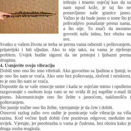
iritiraju i imamo osjećaj kao da su
nam ispod kože, je taj što ne
postavljamo naše granice jasno.
Važno je da bude jasno o tome što je
prihvatljivo ponašanje prema nama,
a što nije. To znači da moramo
govoriti našu istinu, bez obzira na
sve.
Svatko u vašem životu se treba se prema vama odnositi s poštovanjem,
prijateljski i biti uljudan. Ako to nije tako, na vama je riješenje
problem. Uvijek budite sigurni da ste pristojni i ljubazni prema
drugima.
4. Usmjerite svoju vibraciju
Dobili smo ono što smo vibrirali. Ako govorimo sa ljudima u ljutnji, to
je ono što nam se vraća. Ako smo bez poštovanja, zločesti i neiskreni,
to je ono što nam se vraća.
Dopustite da se vaše emocije smire i kada se osjećate mirno i opušteno
razgovarajte s osobom koja vam se ne sviđa ili joj napišite e-mail ili
pismo. Iskomunicirajte ono što želite s jasnoćom, naklonošću i
poštovanjem.
Što jasnije tražite ono što želite, vjerojatnije je da ćete i dobiti.
Osnovni razlog zašto ovo radite je pomicanje vaše vibracije na višu
razinu. Kod većine ljudi dobiti ćete pozitivan odgovor, međutim ne
uvijek. Vjerujte, jer preobrazba u vama je čudesna, bez obzira kako je
druga osoba reagirala.