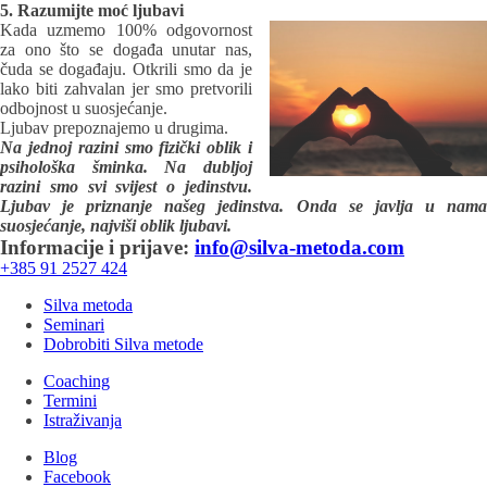
5. Razumijte moć ljubavi
Kada uzmemo 100% odgovornost
za ono što se događa unutar nas,
čuda se događaju. Otkrili smo da je
lako biti zahvalan jer smo pretvorili
odbojnost u suosjećanje.
Ljubav prepoznajemo u drugima.
Na jednoj razini smo fizički oblik i
psihološka šminka. Na dubljoj
razini smo svi svijest o jedinstvu.
Ljubav je priznanje našeg jedinstva. Onda se javlja u nama
suosjećanje, najviši oblik ljubavi.
Informacije i prijave:
info@silva-metoda.com
+385 91 2527 424
Silva metoda
Seminari
Dobrobiti Silva metode
Coaching
Termini
Istraživanja
Blog
Facebook