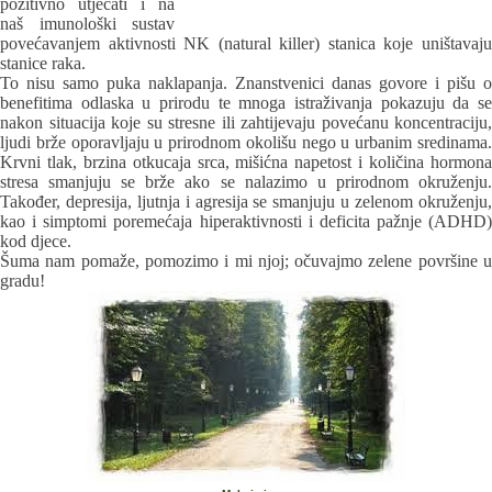
pozitivno utjecati i na
naš imunološki sustav
povećavanjem aktivnosti NK (natural killer) stanica koje uništavaju
stanice raka.
To nisu samo puka naklapanja. Znanstvenici danas govore i pišu o
benefitima odlaska u prirodu te mnoga istraživanja pokazuju da se
nakon situacija koje su stresne ili zahtijevaju povećanu koncentraciju,
ljudi brže oporavljaju u prirodnom okolišu nego u urbanim sredinama.
Krvni tlak, brzina otkucaja srca, mišićna napetost i količina hormona
stresa smanjuju se brže ako se nalazimo u prirodnom okruženju.
Također, depresija, ljutnja i agresija se smanjuju u zelenom okruženju,
kao i simptomi poremećaja hiperaktivnosti i deficita pažnje (ADHD)
kod djece.
Šuma nam pomaže, pomozimo i mi njoj; očuvajmo zelene površine u
gradu!