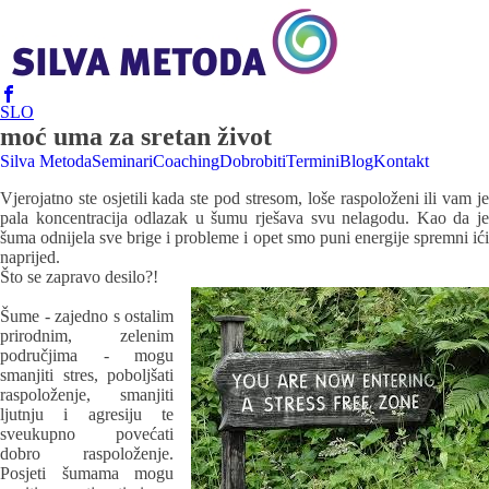
SLO
moć uma za sretan život
Silva Metoda
Seminari
Coaching
Dobrobiti
Termini
Blog
Kontakt
Vjerojatno ste osjetili kada ste pod stresom, loše raspoloženi ili vam je
pala koncentracija odlazak u šumu rješava svu nelagodu. Kao da je
šuma odnijela sve brige i probleme i opet smo puni energije spremni ići
naprijed.
Što se zapravo desilo?!
Šume - zajedno s ostalim
prirodnim, zelenim
područjima - mogu
smanjiti stres, poboljšati
raspoloženje, smanjiti
ljutnju i agresiju te
sveukupno povećati
dobro raspoloženje.
Posjeti šumama mogu